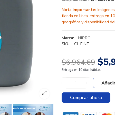
Nota importante:
Imágenes i
tienda en línea, entrega en 1
geográfica y disponibilidad d
Marca:
NIPRO
SKU:
CL FINE
$5,
$6,964.69
Entrega en 10 días hábiles
Añadir
−
+
Comprar ahora