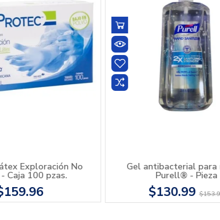
Medias de Circulación
$389.99
o NIPRO Premier Alpha
 tiras reactivas y 10
lancetas
$529.00