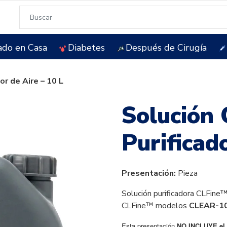
ado en Casa
Diabetes
Después de Cirugía
or de Aire – 10 L
Solución
Purificad
Presentación:
Pieza
Solución purificadora CLFine
CLFine™ modelos
CLEAR-1
Esta presentación
NO INCLUYE el a