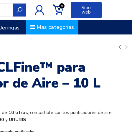
0
Sitio
web
Más categorías
Jeringas
 CLFine™ para
or de Aire – 10 L
™ de
10 litros
, compatible con los purificadores de aire
00
y
URURIS
.
parato purificador.