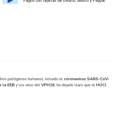
Pagos con tarjetas de crédito, débito y Paypal
chos patógenos humanos, incluido el
coronavirus SARS-CoV-
e la EEB
y los virus del
VPH16
, ha dejado claro que el
HOCI