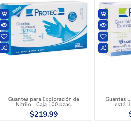
Toallitas con Alcohol Isopropílico
Glucómetr
Webcol™ - Caja con 200pz
con 10
$198.99