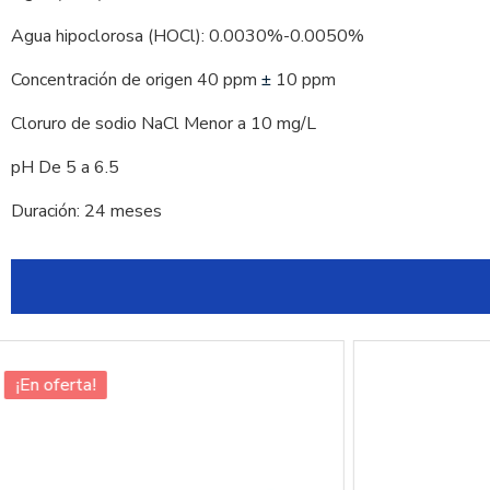
Agua hipoclorosa (HOCl): 0.0030%-0.0050%
Concentración de origen 40 ppm
10 ppm
±
Cloruro de sodio NaCl Menor a 10 mg/L
pH De 5 a 6.5
Duración: 24 meses
¡En oferta!
Nuevo