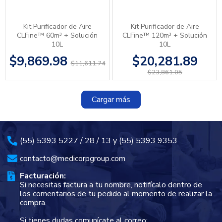
Kit Purificador de Aire
Kit Purificador de Aire
CLFine™ 60m³ + Solución
CLFine™ 120m³ + Solución
10L
10L
$9,869.98
$20,281.89
$11,611.74
$23,861.05
Cargar más
(55) 5393 5227 / 28 / 13 y (55) 5393 9353
contacto@medicorpgroup.com
Facturación:
Si necesitas factura a tu nombre, notifícalo dentro de
los comentarios de tu pedido al momento de realizar la
compra.
Si tienes dudas comunícate al correo: