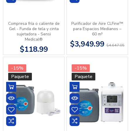
Compresa fría o caliente de
Purificador de Aire CLFine™
Gel - Funda de tela y cinta
para Espacios Medianos –
sujetadora - Sensi
60 m³
Medical®
$3,949.99
$4,647.05
$118.99
-15%
-15%
Paquete
Paquete