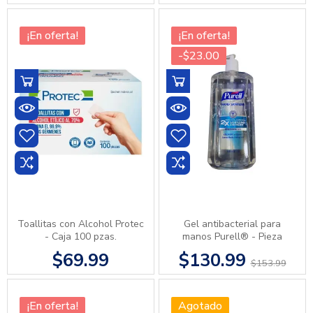
¡En oferta!
¡En oferta!
-$23.00
Toallitas con Alcohol Protec
Gel antibacterial para
- Caja 100 pzas.
manos Purell® - Pieza
$69.99
$130.99
$153.99
¡En oferta!
Agotado