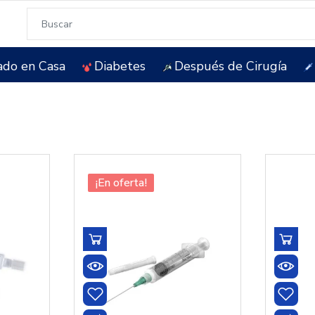
ado en Casa
Diabetes
Después de Cirugía
¡En oferta!