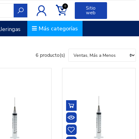
0
Sitio
web
Más categorías
Jeringas
6 producto(s)