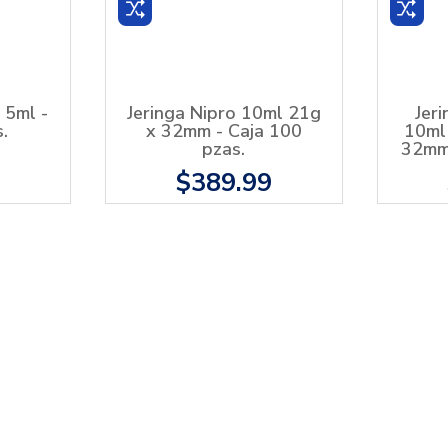
 5ml -
Jeringa Nipro 10ml 21g
Jer
.
x 32mm - Caja 100
10ml
pzas.
32mm 
9
$389.99