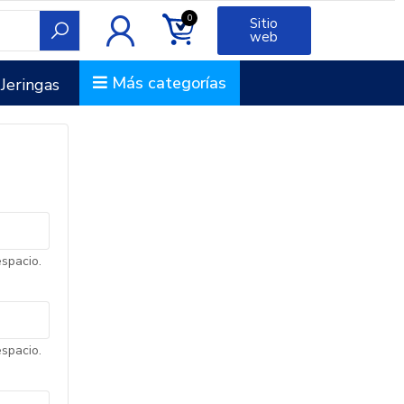
0
Sitio
web
Más categorías
Jeringas
espacio.
espacio.