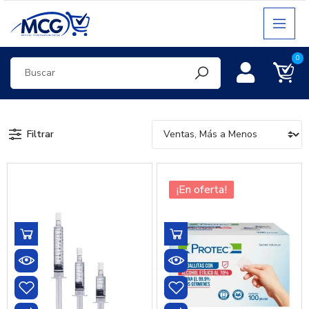
0
Filtrar
¡En oferta!