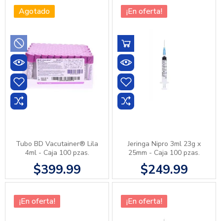
Agotado
¡En oferta!
Tubo BD Vacutainer® Lila
Jeringa Nipro 3ml 23g x
4ml - Caja 100 pzas.
25mm - Caja 100 pzas.
$399.99
$249.99
¡En oferta!
¡En oferta!