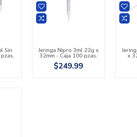
l Sin
Jeringa Nipro 3ml 22g x
Jerin
 pzas.
32mm - Caja 100 pzas.
x 3
9
$249.99