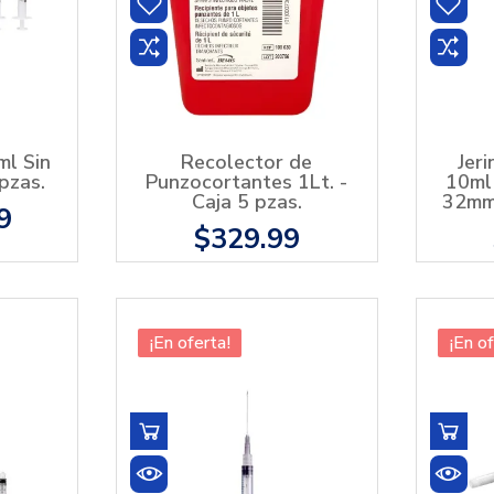
ml Sin
Recolector de
Jer
pzas.
Punzocortantes 1Lt. -
10ml
Caja 5 pzas.
32mm 
9
$329.99
¡En oferta!
¡En of