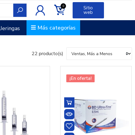
0
Sitio
web
Más categorías
Jeringas
22 producto(s)
¡En oferta!