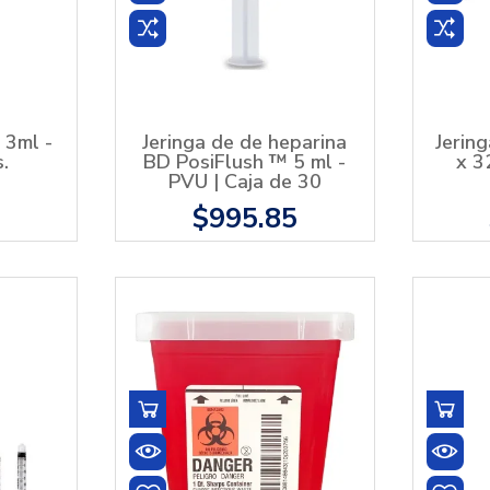
 3ml -
Jeringa de de heparina
Jerin
.
BD PosiFlush ™ 5 ml -
x 3
PVU | Caja de 30
9
$995.85