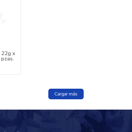
l 22g x
 pzas.
9
Cargar más