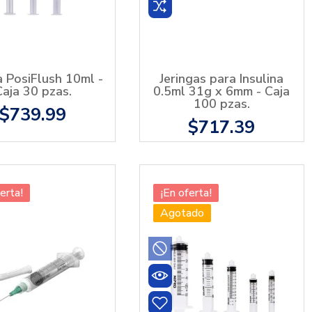
a PosiFlush 10ml -
Jeringas para Insulina
Caja 30 pzas.
0.5ml 31g x 6mm - Caja
100 pzas.
$739.99
$717.39
erta!
¡En oferta!
Agotado