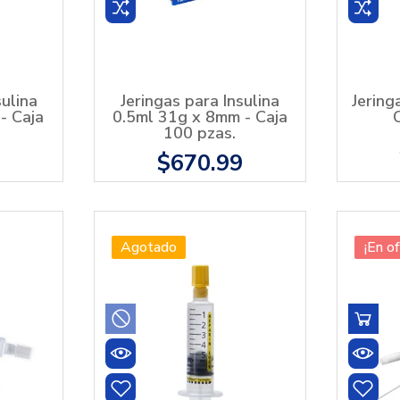
sulina
Jeringas para Insulina
Jering
- Caja
0.5ml 31g x 8mm - Caja
100 pzas.
9
$670.99
Agotado
¡En of