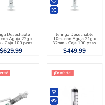
inga Desechable
Jeringa Desechable
 con Aguja 22g x
10ml con Aguja 21g x
- Caja 100 pzas.
32mm - Caja 100 pzas.
$629.99
$449.99
erta!
¡En oferta!