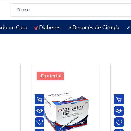
ado en Casa
Diabetes
Después de Cirugía
¡En oferta!