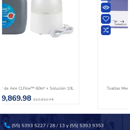
Toallas Medianas de Alcohol Isopropílico al 70%
Caja con 200 pzas.
$278.40
(55) 5393 5227 / 28 / 13 y (55) 5393 9353