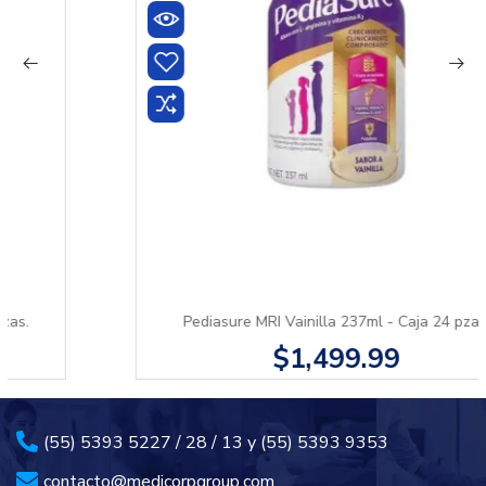
Pediasure MRI Vainilla 237ml - Caja 24 pzas.
$1,499.99
(55) 5393 5227 / 28 / 13 y (55) 5393 9353
contacto@medicorpgroup.com