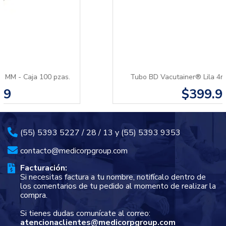
Tubo BD Vacutainer® Lila 4ml - Caja 100 pzas.
$399.99
(55) 5393 5227 / 28 / 13 y (55) 5393 9353
contacto@medicorpgroup.com
Facturación:
Si necesitas factura a tu nombre, notifícalo dentro de
los comentarios de tu pedido al momento de realizar la
compra.
Si tienes dudas comunícate al correo:
atencionaclientes@medicorpgroup.com