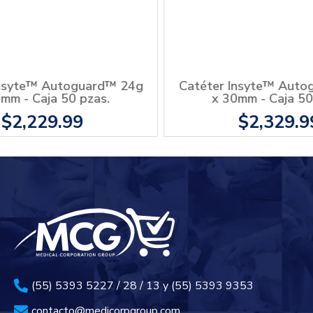
Toallitas con Alcohol Protec - Caja
Jeringas p
100 pzas.
6mm
$69.99
(55) 5393 5227 / 28 / 13 y (55) 5393 9353
contacto@medicorpgroup.com