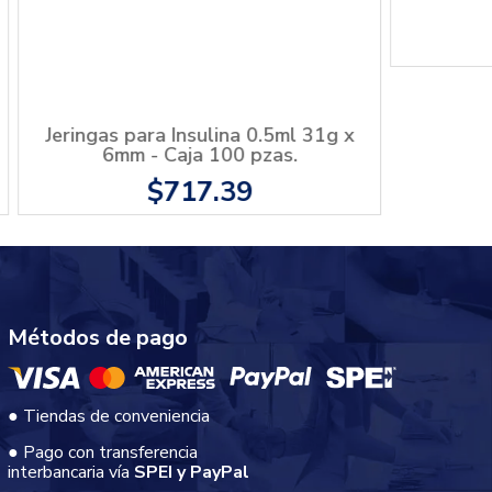
 x 32mm -
Jeringa Nipro 5ml 21g x 32mm -
.
Caja 100 pzas.
$299.99
Métodos de pago
● Tiendas de conveniencia
● Pago con transferencia
interbancaria vía
SPEI y PayPal