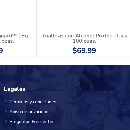
ara Insulina 0.5ml 31g x
Jeringa Nipro 3ml 21g
 - Caja 100 pzas.
Caja 100 pzas
$717.39
$249.99
Legales
Términos y condiciones
Aviso de privacidad
Preguntas Frecuentes