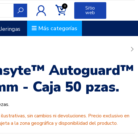
0
Sitio
web
Más categorías
Jeringas
Insyte™ Autoguard™
m - Caja 50 pzas.
ezas.
lustrativas, sin cambios ni devoluciones. Precio exclusivo en
ujeta a la zona geográfica y disponibilidad del producto.